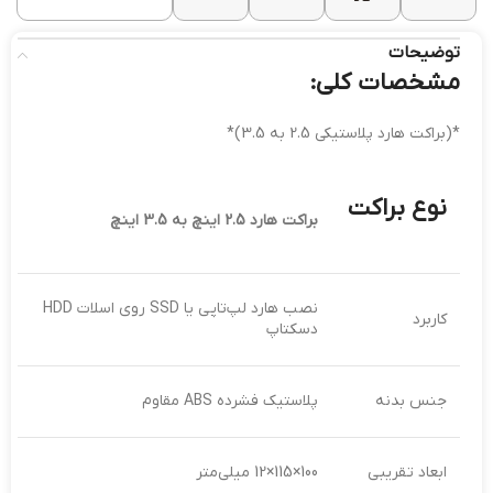
توضیحات
مشخصات کلی:
*(براکت هارد پلاستیکی 2.5 به 3.5)*
نوع براکت
براکت هارد 2.5 اینچ به 3.5 اینچ
نصب هارد لپ‌تاپی یا SSD روی اسلات HDD
کاربرد
دسکتاپ
جنس بدنه
پلاستیک فشرده ABS مقاوم
ابعاد تقریبی
100×115×12 میلی‌متر