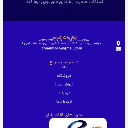
استفاده صحیح از فناوری‌های نوین ایفا کند.
اطلاعات تماس
051-91001998 ؛؛ 09332700706
خراسان رضوی، کاشمر، پاساژ شهرداری، طبقه منفی ۱
ghaem1515@gmail.com
دسترسی سریع
خانه
فروشگاه
فروش عمده
درباره ما
ارتباط باما
مجوز های قائم رایان