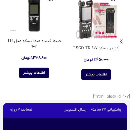
ضبط کننده صدا تسکو مدل TR
906
رکوردر تسکو TSCO TR 907
۱,۳۳۸,۹۰۰
تومان
۲,۴۵۰,۰۰۰
تومان
اطلاعات بیشتر
اطلاعات بیشتر
[html_block id="67"]
پشتیبانی 24 ساعته
ارسال اکسپرس
ضمانت 7 روزه