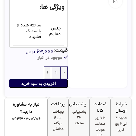
بزرگنمایی تصویر
ویژگی ها:
ساخته شده از
جنس
پلاستیک
مقاوم
فشرده
قیمت:
۶۳,۰۰۰
تومان
سبک
بدون نویز
موجود در انبار
و
مکانیکی
بی‌صدا
افزودن به سبد خرید
شرایط
ضمانت
پشتیبانی
پرداخت
نیاز به مشاوره
ارسال
کالا
دارید؟
پشتیبانی
پرداخت
۲۴
امن از
حدود 4
تا ۷ روز
09332700706
ساعته
درگاه
الی 6 روز
ضمانت
مطمئن
کاری
عودت
کالا