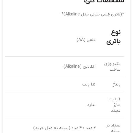
مشخصات کلی:
*(باتری قلمی سونی مدل Alkaline)*
نوع
باتری
قلمی (AA)
تکنولوژی
آلکالاین (Alkaline)
ساخت
ولتاژ
1.5 ولت
قابلیت
شارژ
ندارد
مجدد
تعداد در
2 عدد / 4 عدد (بسته به مدل خرید)
بسته