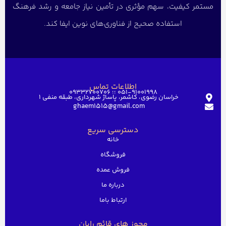
مستمر کیفیت، سهم مؤثری در تأمین نیاز جامعه و رشد فرهنگ
استفاده صحیح از فناوری‌های نوین ایفا کند.
اطلاعات تماس
051-91001998 ؛؛ 09332700706
خراسان رضوی، کاشمر، پاساژ شهرداری، طبقه منفی ۱
ghaem1515@gmail.com
دسترسی سریع
خانه
فروشگاه
فروش عمده
درباره ما
ارتباط باما
مجوز های قائم رایان