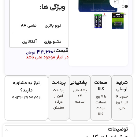
بزرگنمایی تصویر
ویژگی ها:
نوع باتری
قلمی AA
تکنولوژی
آلکالاین
قیمت:
۴۴,۶۶۰
تومان
در انبار موجود نمی باشد
ولتاژ
1.5 ولت
بالا و
طول عمر
ماندگاری تا
شرایط
ضمانت
پشتیبانی
پرداخت
نیاز به مشاوره
10 سال
ارسال
کالا
دارید؟
پشتیبانی
پرداخت
۲۴
امن از
حدود 4
تا ۷ روز
09332700706
ساعته
درگاه
الی 6 روز
ضمانت
مطمئن
کاری
عودت
کالا
توضیحات