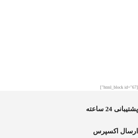
[html_block id="67"]
پشتیبانی 24 ساعته
ارسال اکسپرس