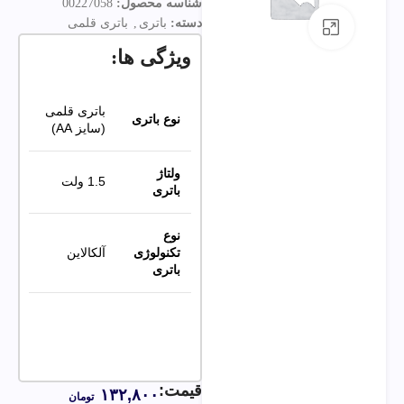
شناسه محصول:
00227058
دسته:
باتری
,
باتری قلمی
بزرگنمایی تصویر
ویژگی ها:
باتری قلمی
نوع باتری
(سایز AA)
ولتاژ
1.5 ولت
باتری
نوع
تکنولوژی
آلکالاین
باتری
قیمت:
۱۳۲,۸۰۰
تومان