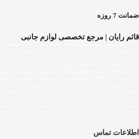
ضمانت 7 روزه
قائم رایان | مرجع تخصصی لوازم جانبی
قائم رایان
با تکیه بر بیش از دو دهه تجربه در حوزه موبایل، سیستم‌های
کامپیوتری و لوازم جانبی، فعالیت خود را با هدف ارائه محصولات باکیفیت و
قابل اعتماد آغاز کرده است. ما با شناخت دقیق نیاز بازار و همراهی برندهای
معتبر، تلاش می‌کنیم راهکارهایی کاربردی و به‌روز متناسب با شرایط فعلی
تکنولوژی ارائه دهیم تا پاسخگوی نیاز کاربران در سطوح مختلف باشیم. تمرکز
قائم رایان بر تنوع کالا، اصالت محصولات و قیمت‌گذاری منصفانه باعث شده
است مشتریان بتوانند با اطمینان کامل انتخاب کنند و تجربه‌ای مطمئن از خرید
تجهیزات دیجیتال داشته باشند. امروز این مجموعه با پشتوانه تیمی متخصص و
متعهد، در مسیر توسعه خدمات خود گام برمی‌دارد و می‌کوشد با ارتقای
مستمر کیفیت، سهم مؤثری در تأمین نیاز جامعه و رشد فرهنگ استفاده صحیح
از فناوری‌های نوین ایفا کند.
اطلاعات تماس