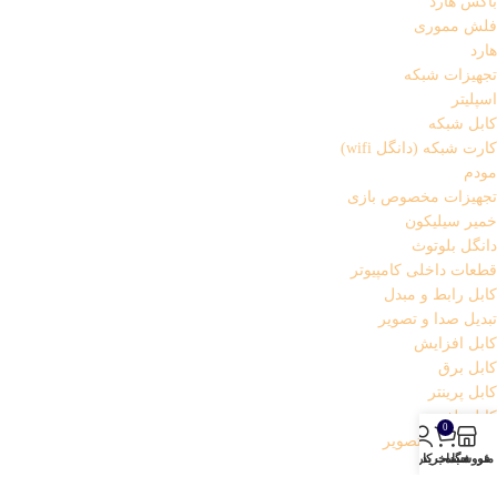
باکس هارد
فلش مموری
هارد
تجهیزات شبکه
اسپلیتر
کابل شبکه
کارت شبکه (دانگل wifi)
مودم
تجهیزات مخصوص بازی
خمیر سیلیکون
دانگل بلوتوث
قطعات داخلی کامپیوتر
کابل رابط و مبدل
تبدیل صدا و تصویر
کابل افزایش
کابل برق
کابل پرینتر
کابل تلفن
0
کابل صدا و تصویر
منو
فروشگاه
سبد خرید
حساب کاربری من
کارت صدا
کیبورد