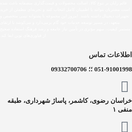
قائم رایان بر تنوع کالا، اصالت محصولات و قیمت‌گذاری منصفانه باعث شده
است مشتریان بتوانند با اطمینان کامل انتخاب کنند و تجربه‌ای مطمئن از خرید
تجهیزات دیجیتال داشته باشند. امروز این مجموعه با پشتوانه تیمی متخصص و
متعهد، در مسیر توسعه خدمات خود گام برمی‌دارد و می‌کوشد با ارتقای
مستمر کیفیت، سهم مؤثری در تأمین نیاز جامعه و رشد فرهنگ استفاده صحیح
از فناوری‌های نوین ایفا کند.
اطلاعات تماس
051-91001998 ؛؛ 09332700706
خراسان رضوی، کاشمر، پاساژ شهرداری، طبقه
منفی ۱