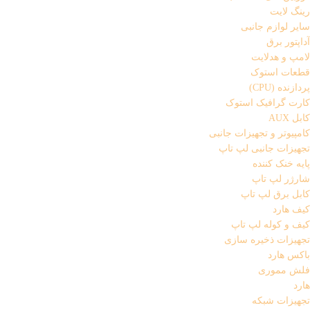
رینگ لایت
سایر لوازم جانبی
آداپتور برق
لامپ و هدلایت
قطعات استوک
پردازنده (CPU)
کارت گرافیک استوک
کابل AUX
کامپیوتر و تجهیزات جانبی
تجهیزات جانبی لپ تاپ
پایه خنک کننده
شارژر لپ تاپ
کابل برق لپ تاپ
کیف هارد
کیف و کوله لپ تاپ
تجهیزات ذخیره سازی
باکس هارد
فلش مموری
هارد
تجهیزات شبکه