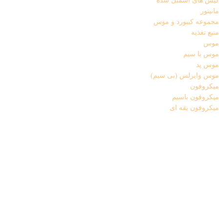
کیس های اسمبل شده
مانیتور
مجموعه کیبورد و موس
منبع تغذیه
موس
موس با سیم
موس پد
موس وایرلس (بی سیم)
میکروفون
میکروفون باسیم
میکروفون یقه ای
هاب USB
هدفون و هدست
وب کم
گارد و گلس
گارد
گارد آیفون
گارد سامسونگ
گارد شیائومی
گلس
گلس آیفون