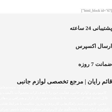
[html_block id="67"]
پشتیبانی 24 ساعته
ارسال اکسپرس
ضمانت 7 روزه
قائم رایان | مرجع تخصصی لوازم جانبی
قائم رایان
با تکیه بر بیش از دو دهه تجربه در حوزه موبایل، سیستم‌های
کامپیوتری و لوازم جانبی، فعالیت خود را با هدف ارائه محصولات باکیفیت و
قابل اعتماد آغاز کرده است. ما با شناخت دقیق نیاز بازار و همراهی برندهای
معتبر، تلاش می‌کنیم راهکارهایی کاربردی و به‌روز متناسب با شرایط فعلی
تکنولوژی ارائه دهیم تا پاسخگوی نیاز کاربران در سطوح مختلف باشیم. تمرکز