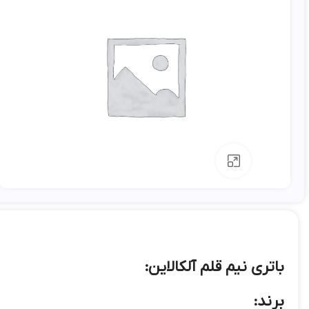
بزرگنمایی تصویر
باتري نيم قلم آلکالاين:
برند: