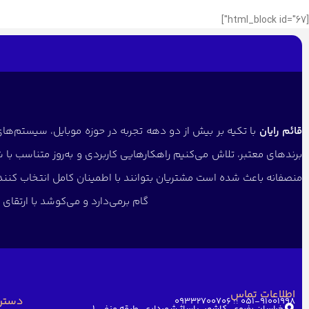
[html_block id="67"]
قائم رایان
با تکیه بر بیش از دو دهه تجربه در حوزه موبایل، سیستم‌های 
برندهای معتبر، تلاش می‌کنیم راهکارهایی کاربردی و به‌روز متناسب با 
منصفانه باعث شده است مشتریان بتوانند با اطمینان کامل انتخاب کنن
گام برمی‌دارد و می‌کوشد با ارتقا
اطلاعات تماس
دستر
051-91001998 ؛؛ 09332700706
خراسان رضوی، کاشمر، پاساژ شهرداری، طبقه منفی ۱