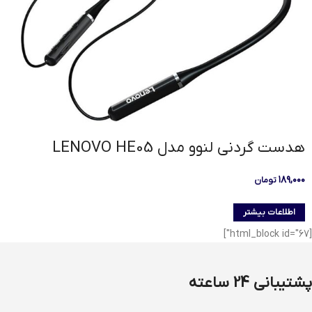
هدست گردنی لنوو مدل LENOVO HE05
۱۸۹,۰۰۰
تومان
اطلاعات بیشتر
[html_block id="67"]
پشتیبانی 24 ساعته