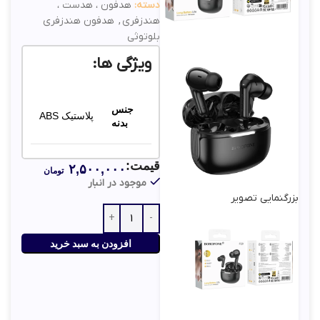
دسته:
هدفون ، هدست ،
هندزفری
,
هدفون هندزفری
بلوتوثی
ویژگی ها:
جنس
پلاستیک ABS
بدنه
قیمت:
۶ ساعت
۲,۵۰۰,۰۰۰
تومان
باتری و
پخش +
موجود در انبار
شارژ
پورت USB-
بزرگنمایی تصویر
C
افزودن به سبد خرید
ظرفیت
۳۰۰ (mAh)
باتری