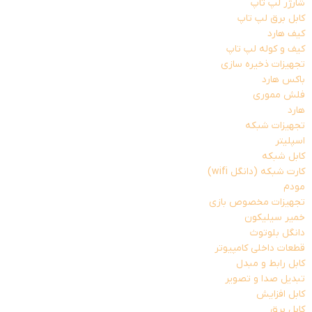
شارژر لپ تاپ
کابل برق لپ تاپ
کیف هارد
کیف و کوله لپ تاپ
تجهیزات ذخیره سازی
باکس هارد
فلش مموری
هارد
تجهیزات شبکه
اسپلیتر
کابل شبکه
کارت شبکه (دانگل wifi)
مودم
تجهیزات مخصوص بازی
خمیر سیلیکون
دانگل بلوتوث
قطعات داخلی کامپیوتر
کابل رابط و مبدل
تبدیل صدا و تصویر
کابل افزایش
کابل برق