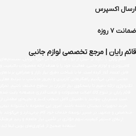
ارسال اکسپرس
ضمانت 7 روزه
قائم رایان | مرجع تخصصی لوازم جانبی
قائم رایان
با تکیه بر بیش از دو دهه تجربه در حوزه موبایل، سیستم‌های
کامپیوتری و لوازم جانبی، فعالیت خود را با هدف ارائه محصولات باکیفیت و
قابل اعتماد آغاز کرده است. ما با شناخت دقیق نیاز بازار و همراهی برندهای
معتبر، تلاش می‌کنیم راهکارهایی کاربردی و به‌روز متناسب با شرایط فعلی
تکنولوژی ارائه دهیم تا پاسخگوی نیاز کاربران در سطوح مختلف باشیم. تمرکز
قائم رایان بر تنوع کالا، اصالت محصولات و قیمت‌گذاری منصفانه باعث شده
است مشتریان بتوانند با اطمینان کامل انتخاب کنند و تجربه‌ای مطمئن از
خرید تجهیزات دیجیتال داشته باشند. امروز این مجموعه با پشتوانه تیمی
متخصص و متعهد، در مسیر توسعه خدمات خود گام برمی‌دارد و می‌کوشد با
ارتقای مستمر کیفیت، سهم مؤثری در تأمین نیاز جامعه و رشد فرهنگ
استفاده صحیح از فناوری‌های نوین ایفا کند.