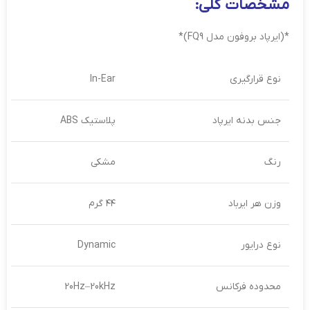
مشخصات کلی:
*(ایرپاد بروفون مدل FQ9)*
نوع قرارگیری
In-Ear
جنس بدنه ایرپاد
پلاستیک ABS
رنگ
مشکی
وزن هر ایرباد
۴۴ گرم
نوع درایور
Dynamic
محدوده فرکانس
20Hz–20kHz