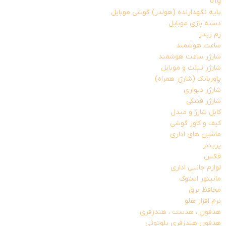
otg
پایه نگهدارنده (هولدر) گوشی موبایل
دسته بازی موبایل
رم ریدر
ساعت هوشمند
شارژر ساعت هوشمند
شارژر تبلت و موبایل
پاوربانک (شارژر همراه)
شارژر دیواری
شارژر فندکی
کابل شارژ و مبدل
کیف و کاور گوشی
ماشین های اداری
پرینتر
فکس
لوازم جانبی اداری
مانیتور استوک
محافظ برق
نرم افزار هلو
هدفون ، هدست ، هندزفری
هدفون هندزفری بلوتوثی