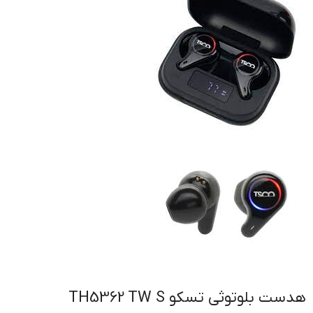
هدست بلوتوثی تسکو TH5362 TW S