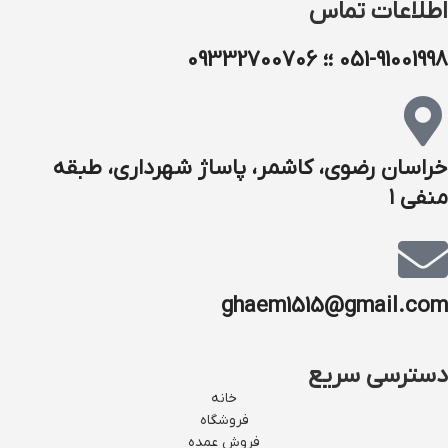
اطلاعات تماس
051-91001998 ؛؛ 09332700706
خراسان رضوی، کاشمر، پاساژ شهرداری، طبقه
منفی ۱
ghaem1515@gmail.com
دسترسی سریع
خانه
فروشگاه
فروش عمده