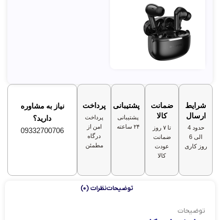
شرایط
ضمانت
پشتیبانی
پرداخت
نیاز به مشاوره
ارسال
کالا
پشتیبانی
پرداخت
دارید؟
۲۴ ساعته
امن از
حدود 4
تا ۷ روز
09332700706
درگاه
الی 6
ضمانت
مطمئن
روز کاری
عودت
کالا
توضیحات
نظرات (0)
توضیحات