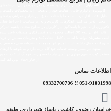
قائم رایان
با تکیه بر بیش از دو دهه تجربه در حوزه موبایل، سیستم‌های
کامپیوتری و لوازم جانبی، فعالیت خود را با هدف ارائه محصولات باکیفیت و
قابل اعتماد آغاز کرده است. ما با شناخت دقیق نیاز بازار و همراهی برندهای
معتبر، تلاش می‌کنیم راهکارهایی کاربردی و به‌روز متناسب با شرایط فعلی
تکنولوژی ارائه دهیم تا پاسخگوی نیاز کاربران در سطوح مختلف باشیم. تمرکز
قائم رایان بر تنوع کالا، اصالت محصولات و قیمت‌گذاری منصفانه باعث شده
است مشتریان بتوانند با اطمینان کامل انتخاب کنند و تجربه‌ای مطمئن از خرید
تجهیزات دیجیتال داشته باشند. امروز این مجموعه با پشتوانه تیمی متخصص و
متعهد، در مسیر توسعه خدمات خود گام برمی‌دارد و می‌کوشد با ارتقای
مستمر کیفیت، سهم مؤثری در تأمین نیاز جامعه و رشد فرهنگ استفاده صحیح
از فناوری‌های نوین ایفا کند.
اطلاعات تماس
051-91001998 ؛؛ 09332700706
خراسان رضوی، کاشمر، پاساژ شهرداری، طبقه