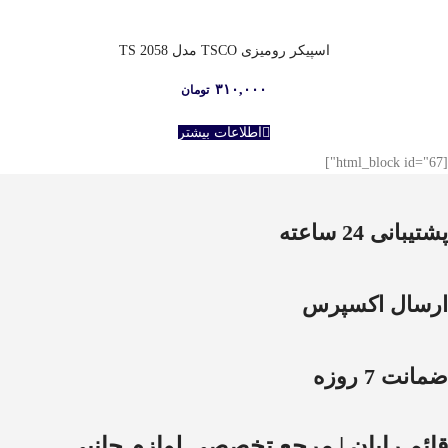
اسپیکر رومیزی TSCO مدل TS 2058
۳۱۰,۰۰۰
تومان
اطلاعات بیشتر
[html_block id="67"]
پشتیبانی 24 ساعته
ارسال اکسپرس
ضمانت 7 روزه
قائم رایان | مرجع تخصصی لوازم جانبی