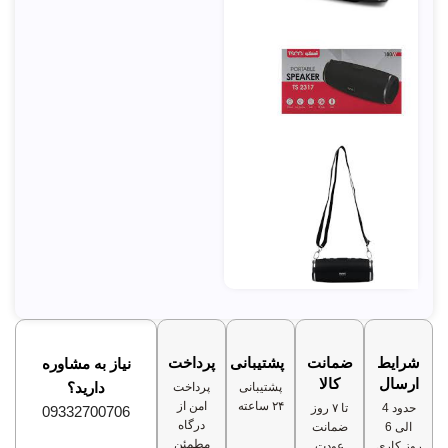
شرایط
ضمانت
پشتیبانی
پرداخت
نیاز به مشاوره
ارسال
کالا
دارید؟
پشتیبانی
پرداخت
۲۴ ساعته
امن از
حدود 4
تا ۷ روز
09332700706
درگاه
الی 6
ضمانت
مطمئن
روز کاری
عودت