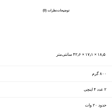
توضیحات
نظرات (0)
۱۸٫۵ × ۱۷٫۱ × ۴۲٫۶ سانتی‌متر
۸۰۰ گرم
۲ عدد ۴ اینچی
حدود ۲۰ وات