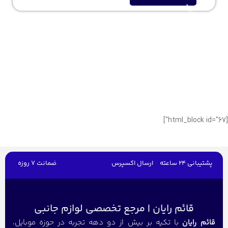
[html_block id="67"]
پشتیبانی 24 ساعته
ارسال اکسپرس
ضمانت 7 روزه
قائم رایان | مرجع تخصصی لوازم جانبی
قائم رایان
با تکیه بر بیش از دو دهه تجربه در حوزه موبایل،