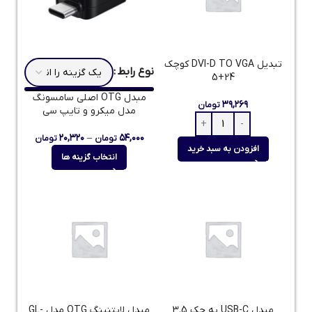
تبديل DVI-D TO VGA کوچک
نوع رابط
24+5
مبدل OTG اصلی سامسونگ
۳۹,۲۶۹
تومان
مدل میکرو و تایپ سی
۲۰,۳۲۰
–
۵۴,۰۰۰
تومان
تومان
افزودن به سبد خرید
انتخاب گزینه ها
مبدل USB-C به جک 3.5
مبدل لایتنینگ OTG مدل GL-