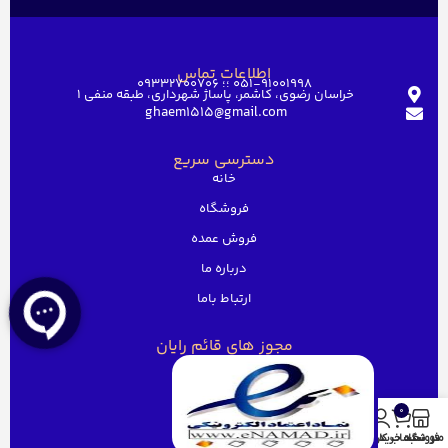
اطلاعات تماس
051-91001998 ؛؛ 09332700706
خراسان رضوی، کاشمر، پاساژ شهرداری، طبقه منفی ۱
ghaem1515@gmail.com
دسترسی سریع
خانه
فروشگاه
فروش عمده
درباره ما
ارتباط باما
مجوز های قائم رایان
0
منو
فروشگاه
سبد خرید
حساب کاربری من