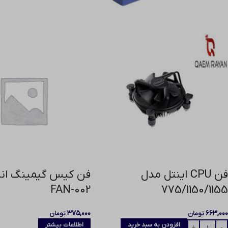
فن CPU اینتل مدل
فن کیس گیمینگ انز
FAN-002
775/1150/1155
۳۷۵,۰۰۰
۶۶۳,۰۰۰
تومان
تومان
افزودن به سبد خرید
اطلاعات بیشتر