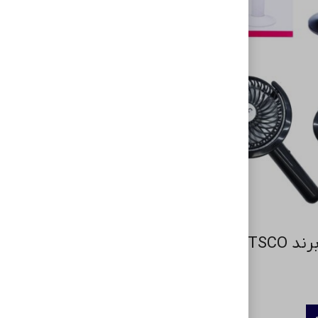
مینی فن برند TSCOمدل
فن کیس TSCO T FAN 03
۱۶۱,۵۹۰
تومان
اطلاعات بیشتر