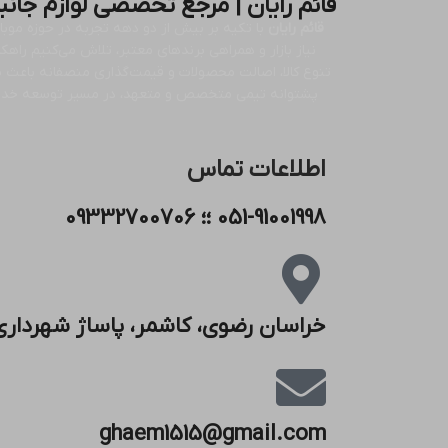
قائم رایان | مرجع تخصصی لوازم جانب
قائم رایان
با تکیه بر بیش از دو دهه تجربه در حوزه موبای
نیاز بازار و همراهی برندهای معتبر، تلاش می‌کنیم راهک
تنوع کالا، اصالت محصولات و قیمت‌گذاری منصفانه باعث شد
پشتوانه تیمی متخصص و متعهد، در مسیر توسعه خدمات خ
اطلاعات تماس
051-91001998 ؛؛ 09332700706
خراسان رضوی، کاشمر، پاساژ شهرداری
ghaem1515@gmail.com