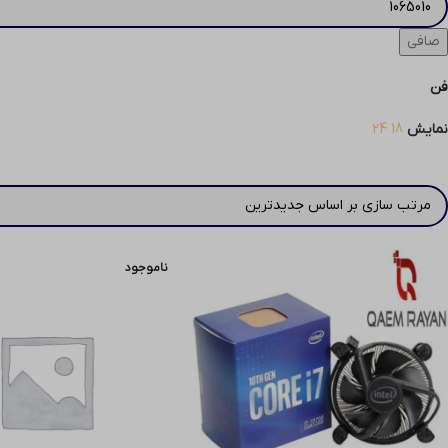
صافی
فن
نمایش
18
24
ناموجود