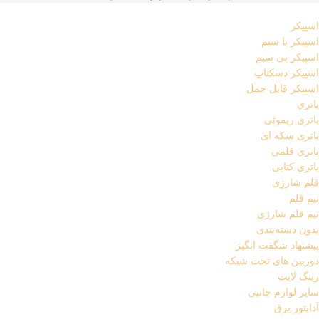
اسپیکر
اسپیکر با سیم
اسپیکر بی سیم
اسپیکر دسکتاپ
اسپیکر قابل حمل
باتری
باتری ریموتی
باتری سکه ای
باتری قلمی
باتری کتابی
قلم شارژِی
نیم قلم
نیم قلم شارژی
بدون دسته‌بندی
پیشنهاد شگفت انگیز
دوربین های تحت شبکه
رینگ لایت
سایر لوازم جانبی
آداپتور برق