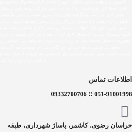
کامپیوتری و لوازم جانبی، فعالیت خود را با هدف ارائه محصولات باکیفیت و
قابل اعتماد آغاز کرده است. ما با شناخت دقیق نیاز بازار و همراهی برندهای
معتبر، تلاش می‌کنیم راهکارهایی کاربردی و به‌روز متناسب با شرایط فعلی
تکنولوژی ارائه دهیم تا پاسخگوی نیاز کاربران در سطوح مختلف باشیم. تمرکز
قائم رایان بر تنوع کالا، اصالت محصولات و قیمت‌گذاری منصفانه باعث شده
است مشتریان بتوانند با اطمینان کامل انتخاب کنند و تجربه‌ای مطمئن از خرید
تجهیزات دیجیتال داشته باشند. امروز این مجموعه با پشتوانه تیمی متخصص و
متعهد، در مسیر توسعه خدمات خود گام برمی‌دارد و می‌کوشد با ارتقای
مستمر کیفیت، سهم مؤثری در تأمین نیاز جامعه و رشد فرهنگ استفاده صحیح
از فناوری‌های نوین ایفا کند.
اطلاعات تماس
051-91001998 ؛؛ 09332700706
خراسان رضوی، کاشمر، پاساژ شهرداری، طبقه