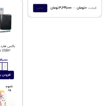
قيمت:
0 تومان
—
3,699,000 تومان
صافی
s USB3
۹۸,۰۰۰
افزودن ب
ناموج
ود