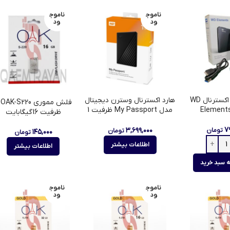
ناموج
ناموج
ود
ود
باکس هارد اکسترنال WD
هارد اکسترنال وسترن دیجیتال
فلش
Element
مدل My Passport ظرفیت 1
ظرفیت 16گیگابایت
ترابایت
۷
۳,۶۹۹,۰۰۰
تومان
تومان
۱۴۵,۰۰۰
تومان
اطلاعات بیشتر
اطلاعات بیشتر
ه سبد خرید
ناموج
ناموج
ود
ود