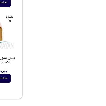
اطلاعا
ناموج
ود
70 ظرفیت 64گیگ
۰۰,۰۰۰
اطلاعا