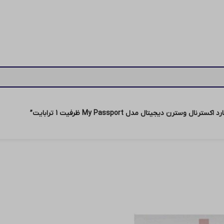
ن دیجیتال مدل My Passport ظرفیت 1 ترابایت”