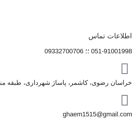
همراهی برندهای معتبر، تلاش می‌کنیم راهکارهایی کاربردی و 
محصولات و قیمت‌گذاری منصفانه باعث شده است مشتریان بتوانند با 
در مسیر توسعه خدمات خود گام 
اطلاعات تماس
051-91001998 ؛؛ 09332700706
خراسان رضوی، کاشمر، پاساژ شهرداری، طبقه منف
ghaem1515@gmail.com