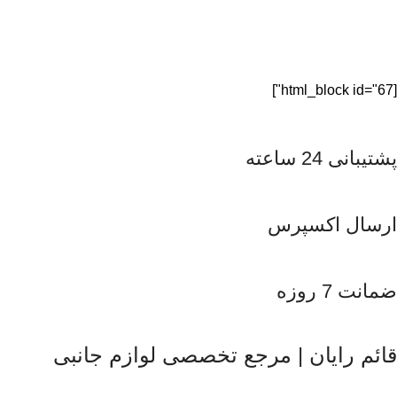
[html_block id="67"]
پشتیبانی 24 ساعته
ارسال اکسپرس
ضمانت 7 روزه
قائم رایان | مرجع تخصصی لوازم جانبی
قائم رایان
با تکیه بر بیش از دو دهه تجربه در حوزه موبایل، سیست