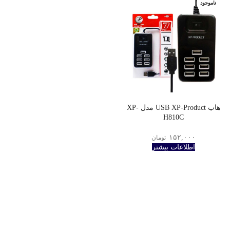
ناموجود
هاب USB XP-Product مدل XP-
H810C
۱۵۲,۰۰۰
تومان
اطلاعات بیشتر