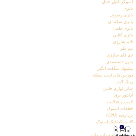
اسپیکر قابل حمل
باتری
باتری ریموتی
باتری سکه ای
باتری قلمی
باتری کتابی
قلم شارژِی
نیم قلم
نیم قلم شارژی
بدون دسته‌بندی
پیشنهاد شگفت انگیز
دوربین های تحت شبکه
رینگ لایت
سایر لوازم جانبی
آداپتور برق
لامپ و هدلایت
قطعات استوک
پردازنده (CPU)
کارت گرافیک استوک
0
کابل AUX
کامپیوتر و تجهیزات جانبی
منو
فروشگاه
سبد خرید
حساب کاربری من