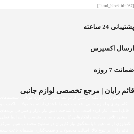
[html_block id="67"]
پشتیبانی 24 ساعته
ارسال اکسپرس
ضمانت 7 روزه
قائم رایان | مرجع تخصصی لوازم جانبی
قائم رایان
با تکیه بر بیش از دو دهه تجربه در حوزه موبایل، سیستم‌های
کامپیوتری و لوازم جانبی، فعالیت خود را با هدف ارائه محصولات باکیفیت و
قابل اعتماد آغاز کرده است. ما با شناخت دقیق نیاز بازار و همراهی برندهای
معتبر، تلاش می‌کنیم راهکارهایی کاربردی و به‌روز متناسب با شرایط فعلی
تکنولوژی ارائه دهیم تا پاسخگوی نیاز کاربران در سطوح مختلف باشیم. تمرکز
قائم رایان بر تنوع کالا، اصالت محصولات و قیمت‌گذاری منصفانه باعث شده