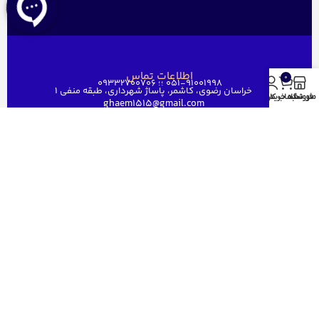
اطلاعات تماس
0
051-91001998 ؛؛ 09332700706
خراسان رضوی، کاشمر، پاساژ شهرداری، طبقه منفی ۱
منو
فروشگاه
سبد خرید
حساب کاربری من
ghaem1515@gmail.com
دسترسی سریع
خانه
فروشگاه
فروش عمده
درباره ما
ارتباط باما
مجوز های قائم رایان