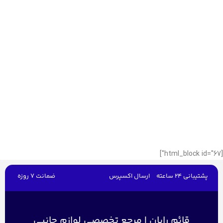
[html_block id="67"]
پشتیبانی 24 ساعته
ارسال اکسپرس
ضمانت 7 روزه
قائم رایان | مرجع تخصصی لوازم جانبی