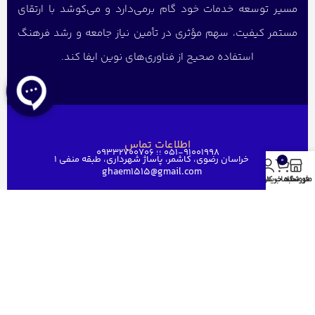
مسیر توسعه خدمات خود گام برمی‌دارد و می‌کوشد با ارتقای
مستمر کیفیت، سهم مؤثری در تأمین نیاز جامعه و رشد فرهنگ
استفاده صحیح از فناوری‌های نوین ایفا کند.
اطلاعات تماس
051-91001998 ؛؛ 09332700706
خراسان رضوی، کاشمر، پاساژ شهرداری، طبقه منفی ۱
0
ghaem1515@gmail.com
منو
فروشگاه
سبد خرید
حساب کاربری من
دسترسی سریع
خانه
فروشگاه
فروش عمده
درباره ما
ارتباط باما