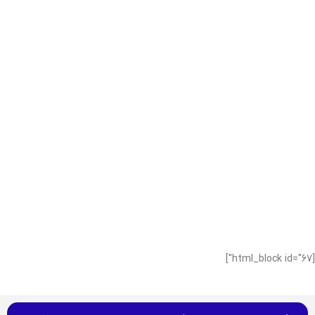
[html_block id="67"]