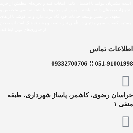
است مشتریان بتوانند با اطمینان کامل انتخاب کنند و تجربه‌ای مطمئن از خرید
تجهیزات دیجیتال داشته باشند. امروز این مجموعه با پشتوانه تیمی متخصص و
متعهد، در مسیر توسعه خدمات خود گام برمی‌دارد و می‌کوشد با ارتقای
مستمر کیفیت، سهم مؤثری در تأمین نیاز جامعه و رشد فرهنگ استفاده صحیح
از فناوری‌های نوین ایفا کند.
اطلاعات تماس
051-91001998 ؛؛ 09332700706
خراسان رضوی، کاشمر، پاساژ شهرداری، طبقه
منفی ۱