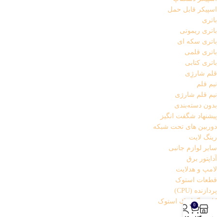
اسپیکر قابل حمل
باتری
باتری ریموتی
باتری سکه ای
باتری قلمی
باتری کتابی
قلم شارژِی
نیم قلم
نیم قلم شارژی
بدون دسته‌بندی
پیشنهاد شگفت انگیز
دوربین های تحت شبکه
رینگ لایت
سایر لوازم جانبی
آداپتور برق
لامپ و هدلایت
قطعات استوک
پردازنده (CPU)
کارت گرافیک استوک
0
کابل AUX