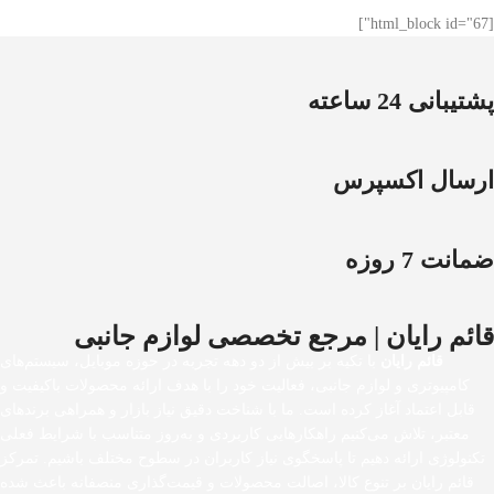
[html_block id="67"]
پشتیبانی 24 ساعته
ارسال اکسپرس
ضمانت 7 روزه
قائم رایان | مرجع تخصصی لوازم جانبی
قائم رایان
با تکیه بر بیش از دو دهه تجربه در حوزه موبایل، سیستم‌های
کامپیوتری و لوازم جانبی، فعالیت خود را با هدف ارائه محصولات باکیفیت و
قابل اعتماد آغاز کرده است. ما با شناخت دقیق نیاز بازار و همراهی برندهای
معتبر، تلاش می‌کنیم راهکارهایی کاربردی و به‌روز متناسب با شرایط فعلی
تکنولوژی ارائه دهیم تا پاسخگوی نیاز کاربران در سطوح مختلف باشیم. تمرکز
قائم رایان بر تنوع کالا، اصالت محصولات و قیمت‌گذاری منصفانه باعث شده