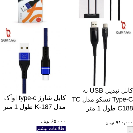
کابل تبدیل USB به
کابل شارژ type-c اوآک
Type-C تسکو مدل TC
مدل K-187 طول 1 متر
C188 طول 1 متر
۶۵,۰۰۰
تومان
۹۱۰,۰۰۰
تومان
اطلاعات بیشتر