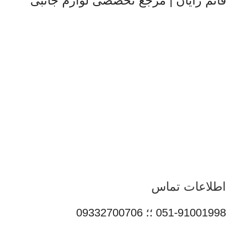
قائم رایان | مرجع تخصصی لوازم جانبی
قائم رایان
با تکیه بر بیش از دو دهه تجربه در حوزه موبایل، سیستم‌های
کامپیوتری و لوازم جانبی، فعالیت خود را با هدف ارائه محصولات
باکیفیت و قابل اعتماد آغاز کرده است. ما با شناخت دقیق نیاز بازار و
همراهی برندهای معتبر، تلاش می‌کنیم راهکارهایی کاربردی و به‌روز
متناسب با شرایط فعلی تکنولوژی ارائه دهیم تا پاسخگوی نیاز کاربران
در سطوح مختلف باشیم. تمرکز قائم رایان بر تنوع کالا، اصالت
محصولات و قیمت‌گذاری منصفانه باعث شده است مشتریان بتوانند با
اطمینان کامل انتخاب کنند و تجربه‌ای مطمئن از خرید تجهیزات
دیجیتال داشته باشند. امروز این مجموعه با پشتوانه تیمی متخصص و
متعهد، در مسیر توسعه خدمات خود گام برمی‌دارد و می‌کوشد با
ارتقای مستمر کیفیت، سهم مؤثری در تأمین نیاز جامعه و رشد فرهنگ
استفاده صحیح از فناوری‌های نوین ایفا کند.
اطلاعات تماس
051-91001998 ؛؛ 09332700706