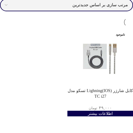
ناموجود
کابل شارژر Lighning(IOS) تسکو مدل
TC i27
۴۹,۰۰۰
تومان
اطلاعات بیشتر