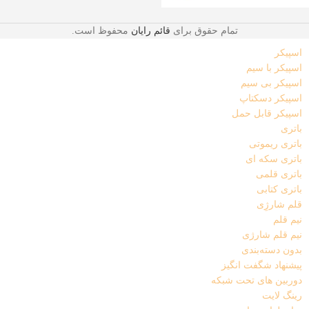
تمام حقوق برای
قائم رایان
محفوظ است.
اسپیکر
اسپیکر با سیم
اسپیکر بی سیم
اسپیکر دسکتاپ
اسپیکر قابل حمل
باتری
باتری ریموتی
باتری سکه ای
باتری قلمی
باتری کتابی
قلم شارژِی
نیم قلم
نیم قلم شارژی
بدون دسته‌بندی
پیشنهاد شگفت انگیز
دوربین های تحت شبکه
رینگ لایت