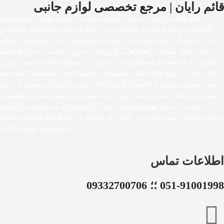
قائم رایان | مرجع تخصصی لوازم جانبی
قائم رایان
با تکیه بر بیش از دو دهه تجربه در حوزه موبایل، سیستم‌های
کامپیوتری و لوازم جانبی، فعالیت خود را با هدف ارائه محصولات باکیفیت و
قابل اعتماد آغاز کرده است. ما با شناخت دقیق نیاز بازار و همراهی برندهای
معتبر، تلاش می‌کنیم راهکارهایی کاربردی و به‌روز متناسب با شرایط فعلی
تکنولوژی ارائه دهیم تا پاسخگوی نیاز کاربران در سطوح مختلف باشیم. تمرکز
قائم رایان بر تنوع کالا، اصالت محصولات و قیمت‌گذاری منصفانه باعث شده
است مشتریان بتوانند با اطمینان کامل انتخاب کنند و تجربه‌ای مطمئن از خرید
تجهیزات دیجیتال داشته باشند. امروز این مجموعه با پشتوانه تیمی متخصص و
متعهد، در مسیر توسعه خدمات خود گام برمی‌دارد و می‌کوشد با ارتقای
مستمر کیفیت، سهم مؤثری در تأمین نیاز جامعه و رشد فرهنگ استفاده صحیح
از فناوری‌های نوین ایفا کند.
اطلاعات تماس
051-91001998 ؛؛ 09332700706