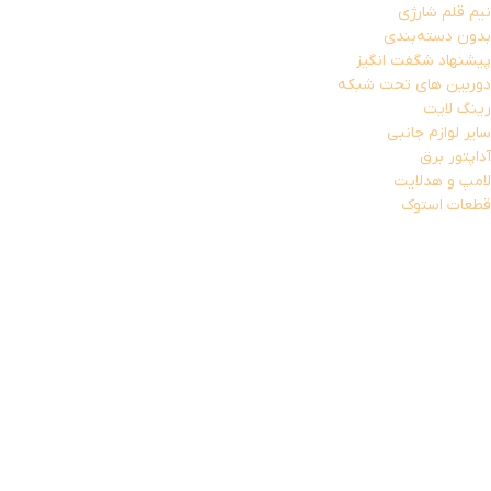
نیم قلم شارژی
بدون دسته‌بندی
پیشنهاد شگفت انگیز
دوربین های تحت شبکه
رینگ لایت
سایر لوازم جانبی
آداپتور برق
لامپ و هدلایت
قطعات استوک
پردازنده (CPU)
کارت گرافیک استوک
کابل AUX
کامپیوتر و تجهیزات جانبی
تجهیزات جانبی لپ تاپ
پایه خنک کننده
شارژر لپ تاپ
کابل برق لپ تاپ
کیف هارد
کیف و کوله لپ تاپ
تجهیزات ذخیره سازی