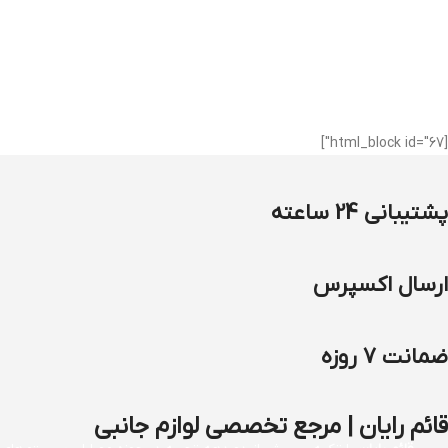
[html_block id="67"]
پشتیبانی 24 ساعته
ارسال اکسپرس
ضمانت 7 روزه
قائم رایان | مرجع تخصصی لوازم جانبی