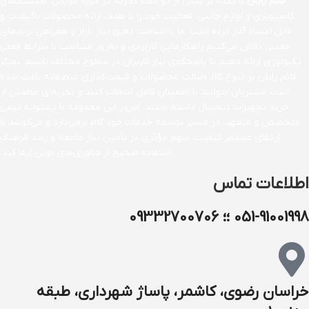
قائم رایان
با تکیه بر بیش از دو دهه تجربه در حوزه موبایل، سیستم‌های
کامپیوتری و لوازم جانبی، فعالیت خود را با هدف ارائه محصولات باکیفیت و
قابل اعتماد آغاز کرده است. ما با شناخت دقیق نیاز بازار و همراهی برندهای
معتبر، تلاش می‌کنیم راهکارهایی کاربردی و به‌روز متناسب با شرایط فعلی
تکنولوژی ارائه دهیم تا پاسخگوی نیاز کاربران در سطوح مختلف باشیم. تمرکز
قائم رایان بر تنوع کالا، اصالت محصولات و قیمت‌گذاری منصفانه باعث شده
است مشتریان بتوانند با اطمینان کامل انتخاب کنند و تجربه‌ای مطمئن از
خرید تجهیزات دیجیتال داشته باشند. امروز این مجموعه با پشتوانه تیمی
متخصص و متعهد، در مسیر توسعه خدمات خود گام برمی‌دارد و می‌کوشد با
ارتقای مستمر کیفیت، سهم مؤثری در تأمین نیاز جامعه و رشد فرهنگ
استفاده صحیح از فناوری‌های نوین ایفا کند.
اطلاعات تماس
051-91001998 ؛؛ 09332700706
خراسان رضوی، کاشمر، پاساژ شهرداری، طبقه