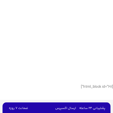
[html_block id="67"]
پشتیبانی 24 ساعته
ارسال اکسپرس
ضمانت 7 روزه