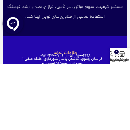
مستمر کیفیت، سهم مؤثری در تأمین نیاز جامعه و رشد فرهنگ
استفاده صحیح از فناوری‌های نوین ایفا کند.
اطلاعات تماس
0
051-91001998 ؛؛ 09332700706
خراسان رضوی، کاشمر، پاساژ شهرداری، طبقه منفی ۱
منو
فروشگاه
سبد خرید
حساب کاربری من
ghaem1515@gmail.com
دسترسی سریع
خانه
فروشگاه
فروش عمده
درباره ما
ارتباط باما