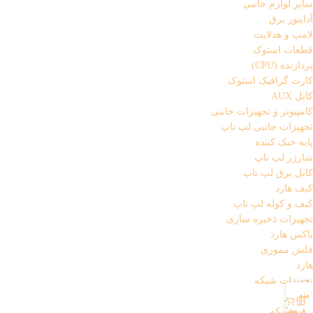
سایر لوازم جانبی
آداپتور برق
لامپ و هدلایت
قطعات استوک
پردازنده (CPU)
کارت گرافیک استوک
کابل AUX
کامپیوتر و تجهیزات جانبی
تجهیزات جانبی لپ تاپ
پایه خنک کننده
شارژر لپ تاپ
کابل برق لپ تاپ
کیف هارد
کیف و کوله لپ تاپ
تجهیزات ذخیره سازی
باکس هارد
فلش مموری
هارد
تجهیزات شبکه
منو
اسپلیتر
حساب کاربری من
0
کابل شبکه
فروشگاه
سبد خرید