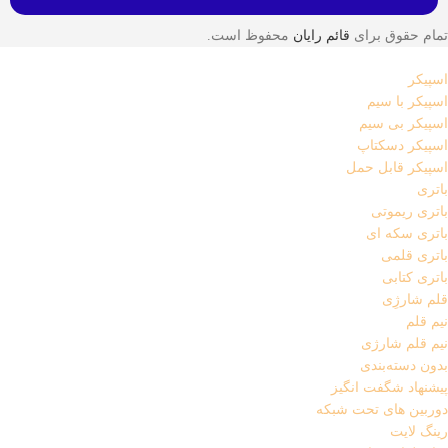
تمام حقوق برای
قائم رایان
محفوظ است.
اسپیکر
اسپیکر با سیم
اسپیکر بی سیم
اسپیکر دسکتاپ
اسپیکر قابل حمل
باتری
باتری ریموتی
باتری سکه ای
باتری قلمی
باتری کتابی
قلم شارژِی
نیم قلم
نیم قلم شارژی
بدون دسته‌بندی
پیشنهاد شگفت انگیز
دوربین های تحت شبکه
رینگ لایت