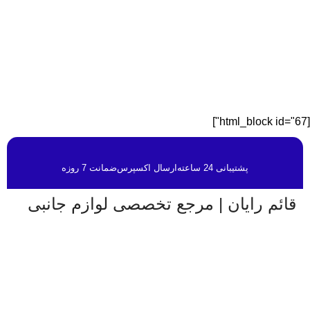
[html_block id="67"]
پشتیبانی 24 ساعته
ارسال اکسپرس
ضمانت 7 روزه
قائم رایان | مرجع تخصصی لوازم جانبی
قائم رایان
با تکیه بر بیش از دو دهه تجربه در حوزه موبایل،
سیستم‌های کامپیوتری و لوازم جانبی، فعالیت خود را با هدف
ارائه محصولات باکیفیت و قابل اعتماد آغاز کرده است. ما با
شناخت دقیق نیاز بازار و همراهی برندهای معتبر، تلاش می‌کنیم
راهکارهایی کاربردی و به‌روز متناسب با شرایط فعلی تکنولوژی
ارائه دهیم تا پاسخگوی نیاز کاربران در سطوح مختلف باشیم.