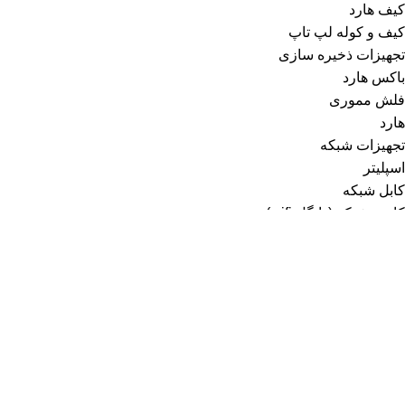
کیف هارد
کیف و کوله لپ تاپ
تجهیزات ذخیره سازی
باکس هارد
فلش مموری
هارد
تجهیزات شبکه
اسپلیتر
کابل شبکه
کارت شبکه (دانگل wifi)
مودم
تجهیزات مخصوص بازی
خمیر سیلیکون
دانگل بلوتوث
قطعات داخلی کامپیوتر
کابل رابط و مبدل
تبدیل صدا و تصویر
کابل افزایش