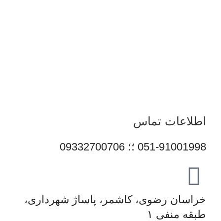
تمرکز قائم رایان بر تنوع کالا، اصالت محصولات و قیمت‌گذاری
منصفانه باعث شده است مشتریان بتوانند با اطمینان کامل
انتخاب کنند و تجربه‌ای مطمئن از خرید تجهیزات دیجیتال داشته
باشند. امروز این مجموعه با پشتوانه تیمی متخصص و متعهد، در
مسیر توسعه خدمات خود گام برمی‌دارد و می‌کوشد با ارتقای
مستمر کیفیت، سهم مؤثری در تأمین نیاز جامعه و رشد فرهنگ
استفاده صحیح از فناوری‌های نوین ایفا کند.
اطلاعات تماس
051-91001998 ؛؛ 09332700706
خراسان رضوی، کاشمر، پاساژ شهرداری،
طبقه منفی ۱