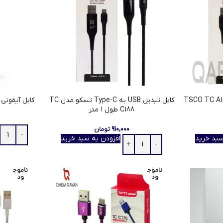
یکرو یو اس بی مدل TSCO TC A189
کابل تبدیل USB به Type-C تسکو مدل TC
کابل آیفونی (
C188 طول 1 متر
۹۱۰,۰۰۰
تومان
سبد خرید
افزودن به سبد خرید
ناموج
ناموج
ود
ود