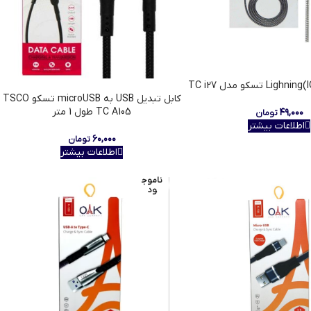
کابل تبدیل USB به microUSB تسکو TSCO
TC A105 طول 1 متر
۴۹,۰۰۰
تومان
اطلاعات بیشتر
۶۰,۰۰۰
تومان
اطلاعات بیشتر
ناموج
ود