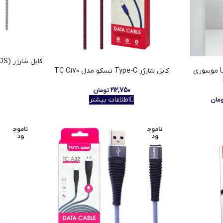
کابل شارژر Lighning(IOS) تسکو مدل TC i27
کابل فست شارژ میکرو USB موسوری
کابل شارژر Type-C تسکو مدل TC C170
۲۱۲,۷۵۰
تومان
اطلاعات بیشتر
مان
ناموج
ناموج
ود
ود