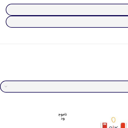
ناموج
ود