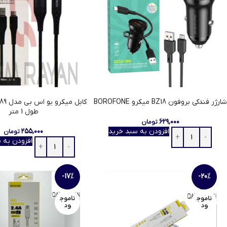
شارژر فندکی بروفون BZ18 میکرو BOROFONE
کابل م
طول 1 متر
۶۲۹,۰۰۰
تومان
افزودن به سبد خرید
۲۵۵,۰۰۰
تومان
افزودن به 
-17%
-20%
ناموج
ناموج
ود
ود