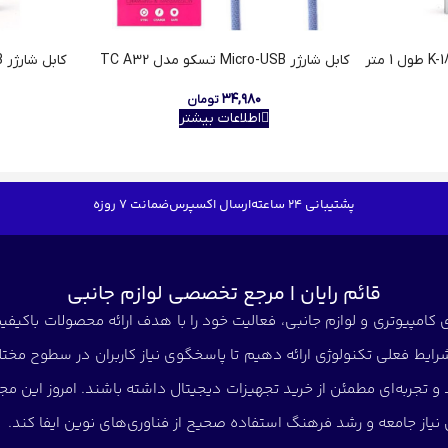
کابل شارژر Micro-USB تسکو مدل TC A32
کابل شارژر Micro-USB اوآک مدل K-194
۳۴,۹۸۰
تومان
اطلاعات بیشتر
پشتیبانی 24 ساعته
ارسال اکسپرس
ضمانت 7 روزه
قائم رایان | مرجع تخصصی لوازم جانبی
کامپیوتری و لوازم جانبی، فعالیت خود را با هدف ارائه محصولات باکیفیت 
شرایط فعلی تکنولوژی ارائه دهیم تا پاسخگوی نیاز کاربران در سطوح مختلف
د و تجربه‌ای مطمئن از خرید تجهیزات دیجیتال داشته باشند. امروز این
 نیاز جامعه و رشد فرهنگ استفاده صحیح از فناوری‌های نوین ایفا کند.