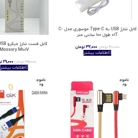
کابل شارژ USB به Type-C موسوری مدل C-
01T طول 100 سانتی متر
۳۲,۰۰۰
۴۰,۰۰۰
تومان
تومان
Mossory M101V
اطلاعات بیشتر
۲۹,۰۰۰
۳۵,۰۰۰
تومان
تو
اطلاعات بیشتر
ناموج
ناموج
ود
ود