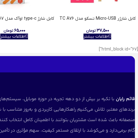
کابل شارژر Micro-USB تسکو مدل TC A76
کابل شارژ type-c اوآک مدل K-187 طول 1 متر
۶۵,۰۰۰
۳۷,۵۰۰
تومان
تومان
اطلاعات بیشتر
اطلاعات بیشتر
[html_block id="67"]
قائم رایان
با تکیه بر بیش از دو دهه تجربه در حوزه موبایل، سیستم‌های 
برندهای معتبر، تلاش می‌کنیم راهکارهایی کاربردی و به‌روز متناسب با 
منصفانه باعث شده است مشتریان بتوانند با اطمینان کامل انتخاب کنن
گام برمی‌دارد و می‌کوشد با ارتقای مستمر کیفیت، سهم مؤثری در تأمین