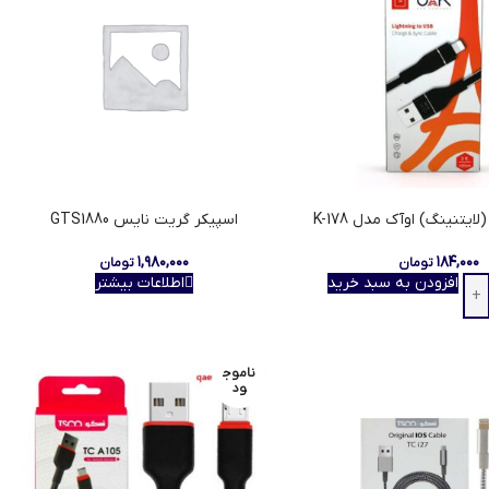
لایتنینگ) اوآک مدل K-178
اسپیکر گریت نایس GTS1880
۱,۹۸۰,۰۰۰
۱۸۴,۰۰۰
تومان
تومان
افزودن به سبد خرید
اطلاعات بیشتر
ناموج
ود