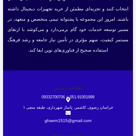
انتخاب کنند و تجربه‌ای مطمئن از خرید تجهیزات دیجیتال داشته
باشند. امروز این مجموعه با پشتوانه تیمی متخصص و متعهد، در
مسیر توسعه خدمات خود گام برمی‌دارد و می‌کوشد با ارتقای
مستمر کیفیت، سهم مؤثری در تأمین نیاز جامعه و رشد فرهنگ
استفاده صحیح از فناوری‌های نوین ایفا کند.
اطلاعات تماس
051-91001998 ؛؛ 09332700706
خراسان رضوی، کاشمر، پاساژ شهرداری، طبقه منفی ۱
ghaem1515@gmail.com
دسترسی سریع