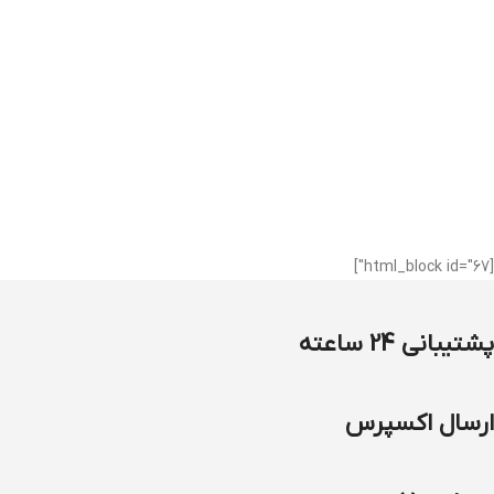
[html_block id="67"]
پشتیبانی 24 ساعته
ارسال اکسپرس