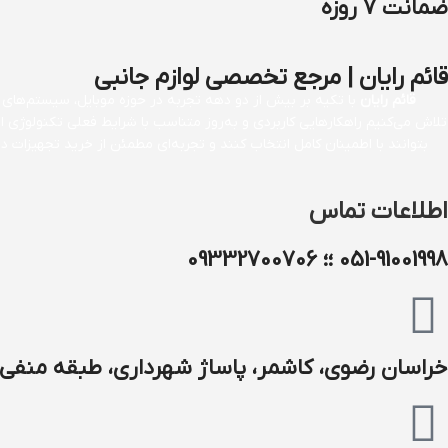
ضمانت 7 روزه
قائم رایان | مرجع تخصصی لوازم جانبی
قائم رایان
با تکیه بر بیش از دو دهه تجربه در حوزه موبایل، سیستم‌های کا
تلاش می‌کنیم راهکارهایی کاربردی و به‌روز متناسب با شرایط فعلی تکنولوژی 
بتوانند با اطمینان کامل انتخاب کنند و تجربه‌ای مطمئن از خرید تجهیزات
اطلاعات تماس
051-91001998 ؛؛ 09332700706
خراسان رضوی، کاشمر، پاساژ شهرداری، طبقه منفی ۱