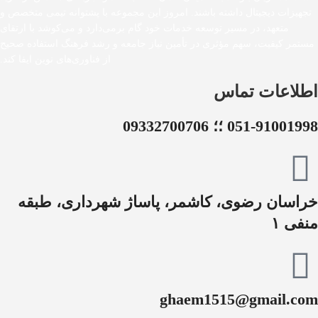
تجهیزات دیجیتال داشته باشند. امروز این مجموعه با پشتوانه تیمی متخصص و
متعهد، در مسیر توسعه خدمات خود گام برمی‌دارد و می‌کوشد با ارتقای
مستمر کیفیت، سهم مؤثری در تأمین نیاز جامعه و رشد فرهنگ استفاده صحیح
از فناوری‌های نوین ایفا کند.
اطلاعات تماس
051-91001998 ؛؛ 09332700706
خراسان رضوی، کاشمر، پاساژ شهرداری، طبقه
منفی ۱
ghaem1515@gmail.com