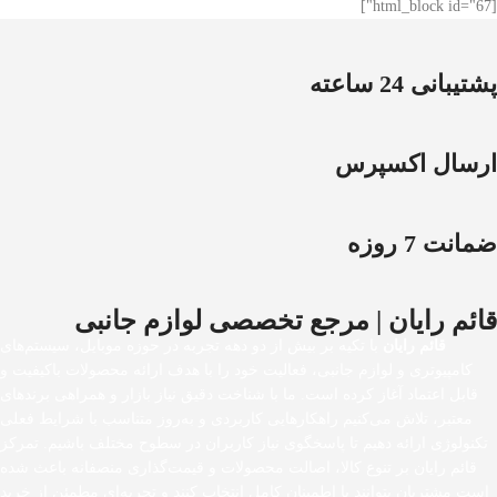
[html_block id="67"]
پشتیبانی 24 ساعته
ارسال اکسپرس
ضمانت 7 روزه
قائم رایان | مرجع تخصصی لوازم جانبی
قائم رایان
با تکیه بر بیش از دو دهه تجربه در حوزه موبایل، سیستم‌های
کامپیوتری و لوازم جانبی، فعالیت خود را با هدف ارائه محصولات باکیفیت و
قابل اعتماد آغاز کرده است. ما با شناخت دقیق نیاز بازار و همراهی برندهای
معتبر، تلاش می‌کنیم راهکارهایی کاربردی و به‌روز متناسب با شرایط فعلی
تکنولوژی ارائه دهیم تا پاسخگوی نیاز کاربران در سطوح مختلف باشیم. تمرکز
قائم رایان بر تنوع کالا، اصالت محصولات و قیمت‌گذاری منصفانه باعث شده
است مشتریان بتوانند با اطمینان کامل انتخاب کنند و تجربه‌ای مطمئن از خرید