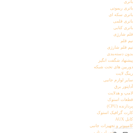
باتری
باتری ریموتی
باتری سکه ای
باتری قلمی
باتری کتابی
قلم شارژِی
نیم قلم
نیم قلم شارژی
بدون دسته‌بندی
پیشنهاد شگفت انگیز
دوربین های تحت شبکه
رینگ لایت
سایر لوازم جانبی
آداپتور برق
لامپ و هدلایت
قطعات استوک
پردازنده (CPU)
کارت گرافیک استوک
کابل AUX
کامپیوتر و تجهیزات جانبی
تجهیزات جانبی لپ تاپ