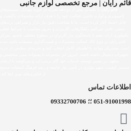
قائم رایان | مرجع تخصصی لوازم جانبی
قائم رایان
با تکیه بر بیش از دو دهه تجربه در حوزه موبایل، سیستم‌های
کامپیوتری و لوازم جانبی، فعالیت خود را با هدف ارائه محصولات باکیفیت و
قابل اعتماد آغاز کرده است. ما با شناخت دقیق نیاز بازار و همراهی برندهای
معتبر، تلاش می‌کنیم راهکارهایی کاربردی و به‌روز متناسب با شرایط فعلی
تکنولوژی ارائه دهیم تا پاسخگوی نیاز کاربران در سطوح مختلف باشیم. تمرکز
قائم رایان بر تنوع کالا، اصالت محصولات و قیمت‌گذاری منصفانه باعث شده
است مشتریان بتوانند با اطمینان کامل انتخاب کنند و تجربه‌ای مطمئن از خرید
تجهیزات دیجیتال داشته باشند. امروز این مجموعه با پشتوانه تیمی متخصص و
متعهد، در مسیر توسعه خدمات خود گام برمی‌دارد و می‌کوشد با ارتقای
مستمر کیفیت، سهم مؤثری در تأمین نیاز جامعه و رشد فرهنگ استفاده صحیح
از فناوری‌های نوین ایفا کند.
اطلاعات تماس
051-91001998 ؛؛ 09332700706