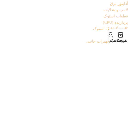
آداپتور برق
لامپ و هدلایت
قطعات استوک
پردازنده (CPU)
کارت گرافیک استوک
کابل AUX
منو
فروشگاه
سبد خرید
حساب کاربری من
کامپیوتر و تجهیزات جانبی
تجهیزات جانبی لپ تاپ
پایه خنک کننده
شارژر لپ تاپ
کابل برق لپ تاپ
کیف هارد
کیف و کوله لپ تاپ
تجهیزات ذخیره سازی
باکس هارد
فلش مموری
هارد
تجهیزات شبکه
اسپلیتر
کابل شبکه