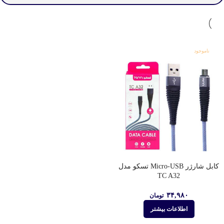
ناموجود
کابل شارژر Micro-USB تسکو مدل
TC A32
۳۴,۹۸۰
تومان
اطلاعات بیشتر