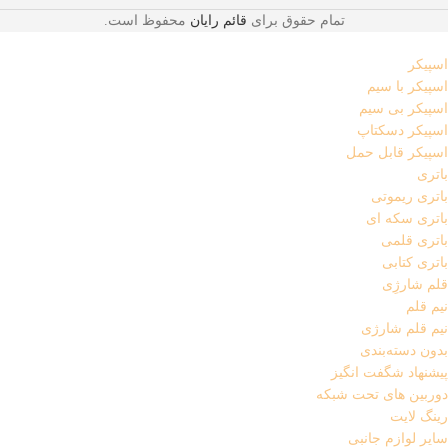
تمام حقوق برای
قائم رایان
محفوظ است.
اسپیکر
اسپیکر با سیم
اسپیکر بی سیم
اسپیکر دسکتاپ
اسپیکر قابل حمل
باتری
باتری ریموتی
باتری سکه ای
باتری قلمی
باتری کتابی
قلم شارژِی
نیم قلم
نیم قلم شارژی
بدون دسته‌بندی
پیشنهاد شگفت انگیز
دوربین های تحت شبکه
رینگ لایت
سایر لوازم جانبی