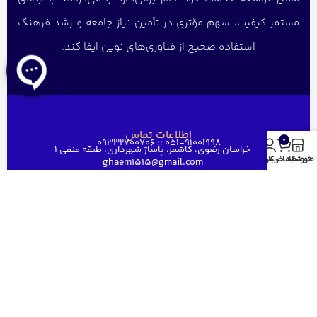
مستمر کیفیت، سهم مؤثری در تأمین نیاز جامعه و رشد فرهنگ
استفاده صحیح از فناوری‌های نوین ایفا کند.
اطلاعات تماس
0
051-91001998 ؛؛ 09332700706
خراسان رضوی، کاشمر، پاساژ شهرداری، طبقه منفی ۱
منو
فروشگاه
سبد خرید
حساب کاربری من
ghaem1515@gmail.com
دسترسی سریع
خانه
فروشگاه
فروش عمده
درباره ما
ارتباط باما