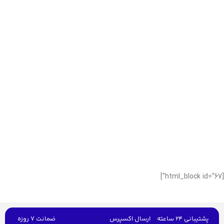
[html_block id="67"]
پشتیبانی 24 ساعته
ارسال اکسپرس
ضمانت 7 روزه