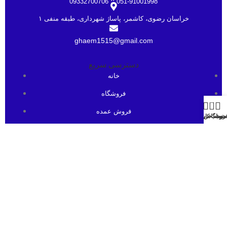
051-91001998 ؛؛ 09332700706
خراسان رضوی، کاشمر، پاساژ شهرداری، طبقه منفی ۱
ghaem1515@gmail.com
دسترسی سریع
خانه
فروشگاه
0
فروش عمده
منو
روشگاه
سبد خرید
حساب کاربری من
درباره ما
ارتباط باما
مجوز های قائم رایان