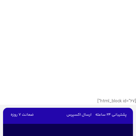
[html_block id="67"]
پشتیبانی 24 ساعته
ارسال اکسپرس
ضمانت 7 روزه