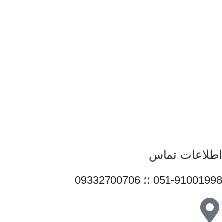
باکیفیت و قابل اعتماد آغاز کرده است. ما با شناخت دقیق نیاز بازار و
همراهی برندهای معتبر، تلاش می‌کنیم راهکارهایی کاربردی و به‌روز
متناسب با شرایط فعلی تکنولوژی ارائه دهیم تا پاسخگوی نیاز کاربران
در سطوح مختلف باشیم. تمرکز قائم رایان بر تنوع کالا، اصالت
محصولات و قیمت‌گذاری منصفانه باعث شده است مشتریان بتوانند با
اطمینان کامل انتخاب کنند و تجربه‌ای مطمئن از خرید تجهیزات
دیجیتال داشته باشند. امروز این مجموعه با پشتوانه تیمی متخصص و
متعهد، در مسیر توسعه خدمات خود گام برمی‌دارد و می‌کوشد با
ارتقای مستمر کیفیت، سهم مؤثری در تأمین نیاز جامعه و رشد فرهنگ
استفاده صحیح از فناوری‌های نوین ایفا کند.
اطلاعات تماس
051-91001998 ؛؛ 09332700706