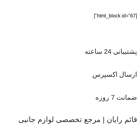
[html_block id="67"]
پشتیبانی 24 ساعته
ارسال اکسپرس
ضمانت 7 روزه
قائم رایان | مرجع تخصصی لوازم جانبی
قائم رایان
با تکیه بر بیش از دو دهه تجربه در حوزه موبایل، سیستم‌های
کامپیوتری و لوازم جانبی، فعالیت خود را با هدف ارائه محصولات