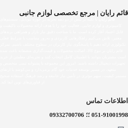
قائم رایان | مرجع تخصصی لوازم جانبی
قائم رایان
با تکیه بر بیش از دو دهه تجربه در حوزه موبایل، سیستم‌های
کامپیوتری و لوازم جانبی، فعالیت خود را با هدف ارائه محصولات باکیفیت و
قابل اعتماد آغاز کرده است. ما با شناخت دقیق نیاز بازار و همراهی برندهای
معتبر، تلاش می‌کنیم راهکارهایی کاربردی و به‌روز متناسب با شرایط فعلی
تکنولوژی ارائه دهیم تا پاسخگوی نیاز کاربران در سطوح مختلف باشیم. تمرکز
قائم رایان بر تنوع کالا، اصالت محصولات و قیمت‌گذاری منصفانه باعث شده
است مشتریان بتوانند با اطمینان کامل انتخاب کنند و تجربه‌ای مطمئن از خرید
تجهیزات دیجیتال داشته باشند. امروز این مجموعه با پشتوانه تیمی متخصص و
متعهد، در مسیر توسعه خدمات خود گام برمی‌دارد و می‌کوشد با ارتقای
مستمر کیفیت، سهم مؤثری در تأمین نیاز جامعه و رشد فرهنگ استفاده صحیح
از فناوری‌های نوین ایفا کند.
اطلاعات تماس
051-91001998 ؛؛ 09332700706