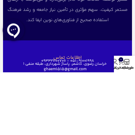
مستمر کیفیت، سهم مؤثری در تأمین نیاز جامعه و رشد فرهنگ
استفاده صحیح از فناوری‌های نوین ایفا کند.
اطلاعات تماس
0
051-91001998 ؛؛ 09332700706
خراسان رضوی، کاشمر، پاساژ شهرداری، طبقه منفی ۱
منو
فروشگاه
سبد خرید
حساب کاربری من
ghaem1515@gmail.com
دسترسی سریع
خانه
فروشگاه
فروش عمده
درباره ما
ارتباط باما