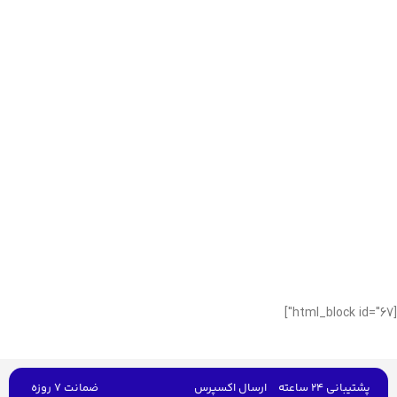
[html_block id="67"]
پشتیبانی 24 ساعته
ارسال اکسپرس
ضمانت 7 روزه