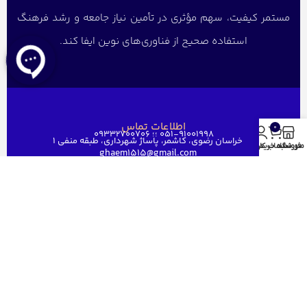
مستمر کیفیت، سهم مؤثری در تأمین نیاز جامعه و رشد فرهنگ
استفاده صحیح از فناوری‌های نوین ایفا کند.
اطلاعات تماس
0
051-91001998 ؛؛ 09332700706
خراسان رضوی، کاشمر، پاساژ شهرداری، طبقه منفی ۱
منو
فروشگاه
سبد خرید
حساب کاربری من
ghaem1515@gmail.com
دسترسی سریع
خانه
فروشگاه
فروش عمده
درباره ما
ارتباط باما