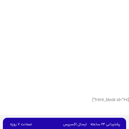
[html_block id="67"]
پشتیبانی 24 ساعته
ارسال اکسپرس
ضمانت 7 روزه