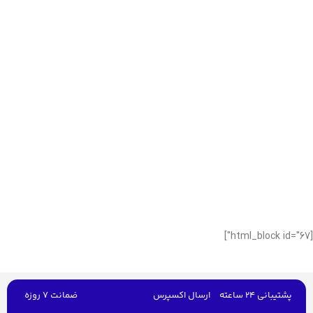
[html_block id="67"]
پشتیبانی 24 ساعته
ارسال اکسپرس
ضمانت 7 روزه