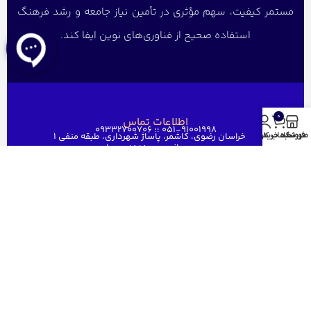
مستمر کیفیت، سهم مؤثری در تأمین نیاز جامعه و رشد فرهنگ
استفاده صحیح از فناوری‌های نوین ایفا کند.
0
اطلاعات تماس
051-91001998 ؛؛ 09332700706
خراسان رضوی، کاشمر، پاساژ شهرداری، طبقه منفی ۱
منو
فروشگاه
سبد خرید
حساب کاربری من
ghaem1515@gmail.com
دسترسی سریع
خانه
فروشگاه
فروش عمده
درباره ما
ارتباط باما