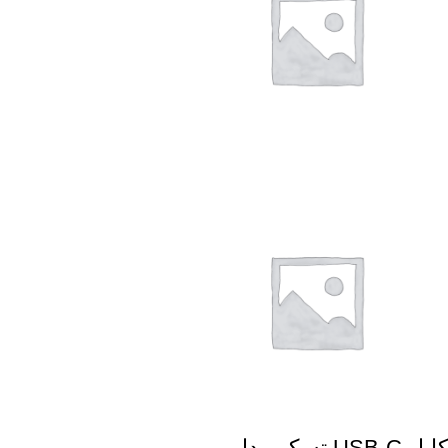
کابل USB‑C تسکو مدل