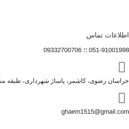
همراهی برندهای معتبر، تلاش می‌کنیم راهکارهایی کاربردی و 
محصولات و قیمت‌گذاری منصفانه باعث شده است مشتریان بتوانند با 
در مسیر توسعه خدمات خود گام 
اطلاعات تماس
051-91001998 ؛؛ 09332700706
خراسان رضوی، کاشمر، پاساژ شهرداری، طبقه منف
ghaem1515@gmail.com