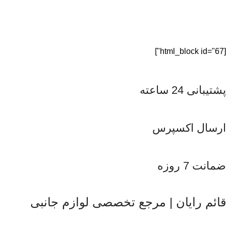
[html_block id="67"]
پشتیبانی 24 ساعته
ارسال اکسپرس
ضمانت 7 روزه
قائم رایان | مرجع تخصصی لوازم جانبی
قائم رایان
با تکیه بر بیش از دو دهه تجربه در حوزه موبایل، سیست