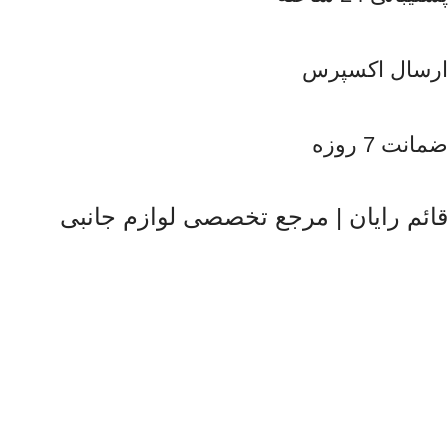
ارسال اکسپرس
ضمانت 7 روزه
قائم رایان | مرجع تخصصی لوازم جانبی
قائم رایان
با تکیه بر بیش از دو دهه تجربه در حوزه موبایل، سیستم‌های
کامپیوتری و لوازم جانبی، فعالیت خود را با هدف ارائه محصولات
باکیفیت و قابل اعتماد آغاز کرده است. ما با شناخت دقیق نیاز بازار و
همراهی برندهای معتبر، تلاش می‌کنیم راهکارهایی کاربردی و به‌روز
متناسب با شرایط فعلی تکنولوژی ارائه دهیم تا پاسخگوی نیاز کاربران
در سطوح مختلف باشیم. تمرکز قائم رایان بر تنوع کالا، اصالت
محصولات و قیمت‌گذاری منصفانه باعث شده است مشتریان بتوانند با
اطمینان کامل انتخاب کنند و تجربه‌ای مطمئن از خرید تجهیزات
دیجیتال داشته باشند. امروز این مجموعه با پشتوانه تیمی متخصص و