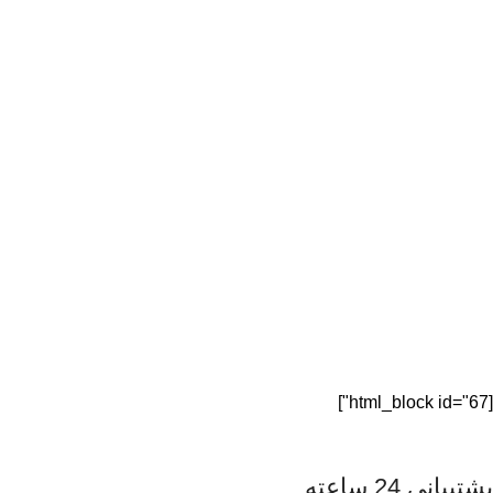
[html_block id="67"]
پشتیبانی 24 ساعته