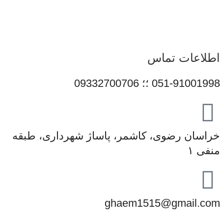
متعهد، در مسیر توسعه خدمات خود گام برمی‌دارد و می‌کوشد با
ارتقای مستمر کیفیت، سهم مؤثری در تأمین نیاز جامعه و رشد فرهنگ
استفاده صحیح از فناوری‌های نوین ایفا کند.
اطلاعات تماس
051-91001998 ؛؛ 09332700706
خراسان رضوی، کاشمر، پاساژ شهرداری، طبقه
منفی ۱
ghaem1515@gmail.com