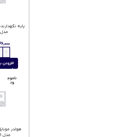
پایه نگهدارند
مدل H107
۴۶,۰۰۰
افزودن ب
ناموج
ود
هولدر موبای
مدل THL 1221