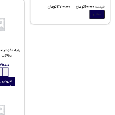
قيمت:
40,000 تومان
—
2,720,000 تومان
صافی
پایه نگهدارن
بروفون مدل
۵۷۵,۰۰۰
افزودن ب