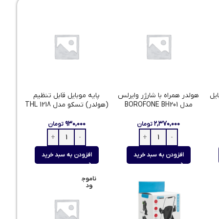
یل
هولدر همراه با شارژر وایرلس
پایه موبایل قابل تنظیم
مدل BOROFONE BH201
(هولدر) تسکو مدل THL 1218
۹۳۰,۰۰۰
۲,۳۷۰,۰۰۰
تومان
تومان
افزودن به سبد خرید
افزودن به سبد خرید
ناموج
ود