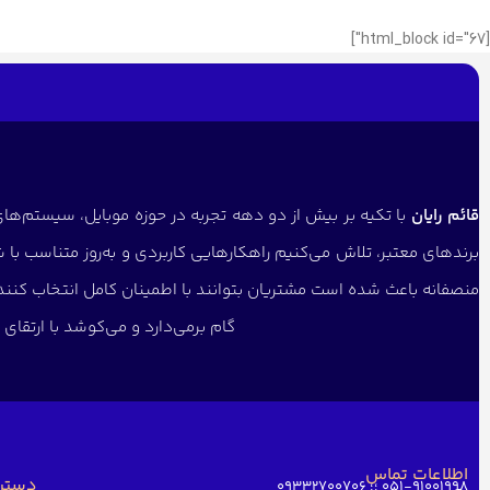
[html_block id="67"]
قائم رایان
با تکیه بر بیش از دو دهه تجربه در حوزه موبایل، سیستم‌های 
برندهای معتبر، تلاش می‌کنیم راهکارهایی کاربردی و به‌روز متناسب با 
منصفانه باعث شده است مشتریان بتوانند با اطمینان کامل انتخاب کنن
گام برمی‌دارد و می‌کوشد با ارتقا
اطلاعات تماس
دستر
051-91001998 ؛؛ 09332700706