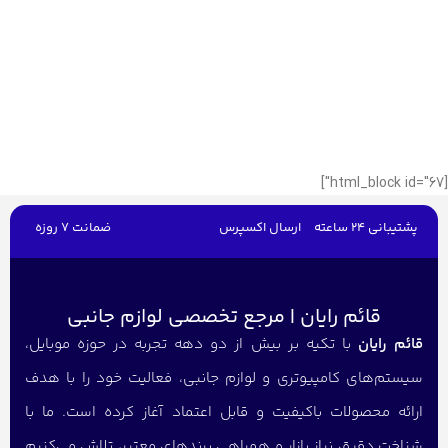
[html_block id="67"]
پشتیبانی 24 ساعته
ارسال اکسپرس
ضمانت 7 روزه
قائم رایان | مرجع تخصصی لوازم جانبی
قائم رایان
با تکیه بر بیش از دو دهه تجربه در حوزه موبایل،
سیستم‌های کامپیوتری و لوازم جانبی، فعالیت خود را با هدف
ارائه محصولات باکیفیت و قابل اعتماد آغاز کرده است. ما با
شناخت دقیق نیاز بازار و همراهی برندهای معتبر، تلاش می‌کنیم