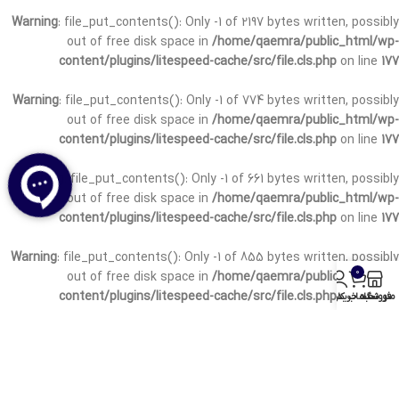
Warning
: file_put_contents(): Only -1 of 2197 bytes written, possibly
out of free disk space in
/home/qaemra/public_html/wp-
content/plugins/litespeed-cache/src/file.cls.php
on line
177
Warning
: file_put_contents(): Only -1 of 774 bytes written, possibly
out of free disk space in
/home/qaemra/public_html/wp-
content/plugins/litespeed-cache/src/file.cls.php
on line
177
Warning
: file_put_contents(): Only -1 of 661 bytes written, possibly
out of free disk space in
/home/qaemra/public_html/wp-
content/plugins/litespeed-cache/src/file.cls.php
on line
177
Warning
: file_put_contents(): Only -1 of 855 bytes written, possibly
0
out of free disk space in
/home/qaemra/public_html/wp-
content/plugins/litespeed-cache/src/file.cls.php
on line
177
منو
فروشگاه
سبد خرید
حساب کاربری من
Warning
: file_put_contents(): Only -1 of 242 bytes written, possibly
out of free disk space in
/home/qaemra/public_html/wp-
content/plugins/litespeed-cache/src/file.cls.php
on line
177