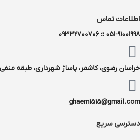
اطلاعات تماس
051-91001998 ؛؛ 09332700706
خراسان رضوی، کاشمر، پاساژ شهرداری، طبقه منفی ۱
ghaem1515@gmail.com
دسترسی سریع