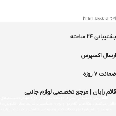
[html_block id="67"]
پشتیبانی 24 ساعته
ارسال اکسپرس
ضمانت 7 روزه
قائم رایان | مرجع تخصصی لوازم جانبی
قائم رایان
با تکیه بر بیش از دو دهه تجربه در حوزه موبایل، سیستم‌های کا
تلاش می‌کنیم راهکارهایی کاربردی و به‌روز متناسب با شرایط فعلی تکنولوژی 
بتوانند با اطمینان کامل انتخاب کنند و تجربه‌ای مطمئن از خرید تجهیزات