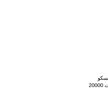
 وات تسکو
مدل TP 869 ظرفیت 20000