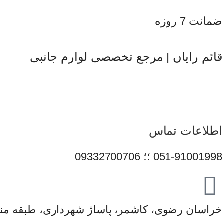
ضمانت 7 روزه
قائم رایان | مرجع تخصصی لوازم جانبی
قائم رایان
با تکیه بر بیش از دو دهه تجربه در حوزه موبایل، سیست
همراهی برندهای معتبر، تلاش می‌کنیم راهکارهایی کاربردی و 
محصولات و قیمت‌گذاری منصفانه باعث شده است مشتریان بتوانند با 
در مسیر توسعه خدمات خود گام 
اطلاعات تماس
051-91001998 ؛؛ 09332700706
خراسان رضوی، کاشمر، پاساژ شهرداری، طبقه منف