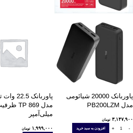
پاوربانک 20000 شیائومی
پاوربانک 22.5
مدل PB200LZM
میلی‌آمپر
۳,۱۴۷,۹۰۰
تومان
۱,۹۹۹,۰۰۰
افزودن به سبد خرید
تومان