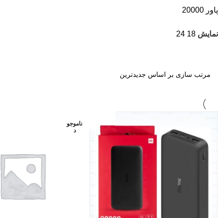
پاور 20000
نمایش
18
24
ناموجو
د