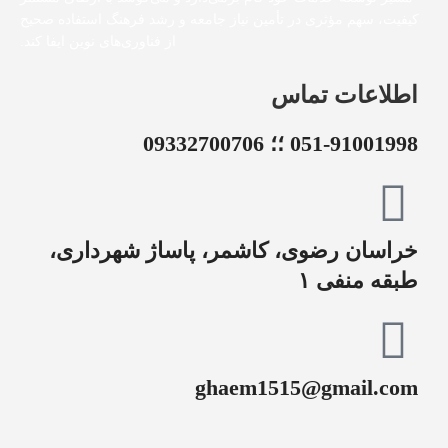
کیفیت، سهم مؤثری در تأمین نیاز جامعه و رشد فرهنگ استفاده صحیح
از فناوری‌های نوین ایفا کند.
اطلاعات تماس
051-91001998 ؛؛ 09332700706
خراسان رضوی، کاشمر، پاساژ شهرداری،
طبقه منفی ۱
ghaem1515@gmail.com