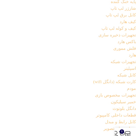
پایه خنک کننده
شارژر لپ تاپ
کابل برق لپ تاپ
کیف هارد
کیف و کوله لپ تاپ
تجهیزات ذخیره سازی
باکس هارد
فلش مموری
هارد
تجهیزات شبکه
اسپلیتر
کابل شبکه
کارت شبکه (دانگل wifi)
مودم
تجهیزات مخصوص بازی
خمیر سیلیکون
دانگل بلوتوث
قطعات داخلی کامپیوتر
کابل رابط و مبدل
تبدیل صدا و تصویر
0
کابل افزایش