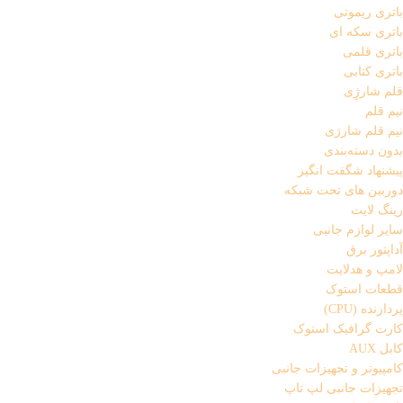
باتری ریموتی
باتری سکه ای
باتری قلمی
باتری کتابی
قلم شارژِی
نیم قلم
نیم قلم شارژی
بدون دسته‌بندی
پیشنهاد شگفت انگیز
دوربین های تحت شبکه
رینگ لایت
سایر لوازم جانبی
آداپتور برق
لامپ و هدلایت
قطعات استوک
پردازنده (CPU)
کارت گرافیک استوک
کابل AUX
کامپیوتر و تجهیزات جانبی
تجهیزات جانبی لپ تاپ