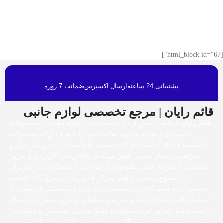
[html_block id="67"]
پشتیبانی 24 ساعته
ارسال اکسپرس
ضمانت 7 روزه
قائم رایان | مرجع تخصصی لوازم جانبی
قائم رایان
با تکیه بر بیش از دو دهه تجربه در حوزه موبایل، سیستم‌های
کامپیوتری و لوازم جانبی، فعالیت خود را با هدف ارائه محصولات
باکیفیت و قابل اعتماد آغاز کرده است. ما با شناخت دقیق نیاز بازار و
همراهی برندهای معتبر، تلاش می‌کنیم راهکارهایی کاربردی و به‌روز
متناسب با شرایط فعلی تکنولوژی ارائه دهیم تا پاسخگوی نیاز کاربران
در سطوح مختلف باشیم. تمرکز قائم رایان بر تنوع کالا، اصالت
محصولات و قیمت‌گذاری منصفانه باعث شده است مشتریان بتوانند با
اطمینان کامل انتخاب کنند و تجربه‌ای مطمئن از خرید تجهیزات دیجیتال
داشته باشند. امروز این مجموعه با پشتوانه تیمی متخصص و متعهد، در
مسیر توسعه خدمات خود گام برمی‌دارد و می‌کوشد با ارتقای مستمر