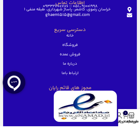
اطلاعات تماس
051-91001998 ؛؛ 09332700706
خراسان رضوی، کاشمر، پاساژ شهرداری، طبقه منفی ۱
ghaem1515@gmail.com
دسترسی سریع
خانه
فروشگاه
فروش عمده
درباره ما
ارتباط باما
مجوز های قائم رایان
0
منو
فروشگاه
سبد خرید
حساب کاربری من