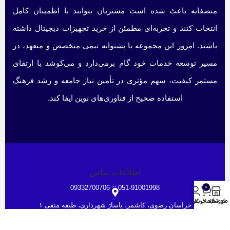
منصفانه باعث شده است مشتریان بتوانند با اطمینان کامل
انتخاب کنند و تجربه‌ای مطمئن از خرید تجهیزات دیجیتال داشته
باشند. امروز این مجموعه با پشتوانه تیمی متخصص و متعهد، در
مسیر توسعه خدمات خود گام برمی‌دارد و می‌کوشد با ارتقای
مستمر کیفیت، سهم مؤثری در تأمین نیاز جامعه و رشد فرهنگ
استفاده صحیح از فناوری‌های نوین ایفا کند.
اطلاعات تماس
051-91001998 ؛؛ 09332700706
0
منو
فروشگاه
سبد خرید
حساب کاربری من
خراسان رضوی، کاشمر، پاساژ شهرداری، طبقه منفی ۱
ghaem1515@gmail.com