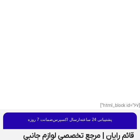
[html_block id="67"]
پشتیبانی 24 ساعته
ارسال اکسپرس
ضمانت 7 روزه
قائم رایان | مرجع تخصصی لوازم جانبی