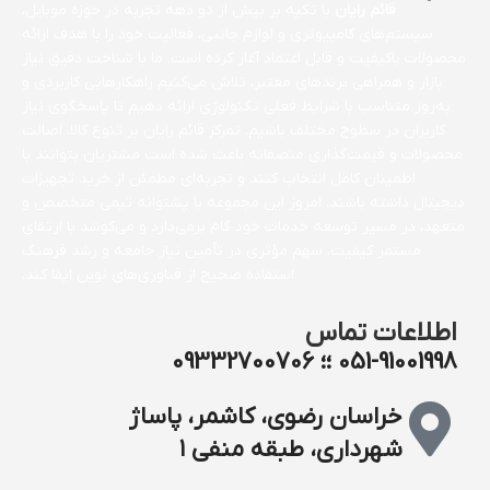
قائم رایان
با تکیه بر بیش از دو دهه تجربه در حوزه موبایل،
سیستم‌های کامپیوتری و لوازم جانبی، فعالیت خود را با هدف ارائه
محصولات باکیفیت و قابل اعتماد آغاز کرده است. ما با شناخت دقیق نیاز
بازار و همراهی برندهای معتبر، تلاش می‌کنیم راهکارهایی کاربردی و
به‌روز متناسب با شرایط فعلی تکنولوژی ارائه دهیم تا پاسخگوی نیاز
کاربران در سطوح مختلف باشیم. تمرکز قائم رایان بر تنوع کالا، اصالت
محصولات و قیمت‌گذاری منصفانه باعث شده است مشتریان بتوانند با
اطمینان کامل انتخاب کنند و تجربه‌ای مطمئن از خرید تجهیزات
دیجیتال داشته باشند. امروز این مجموعه با پشتوانه تیمی متخصص و
متعهد، در مسیر توسعه خدمات خود گام برمی‌دارد و می‌کوشد با ارتقای
مستمر کیفیت، سهم مؤثری در تأمین نیاز جامعه و رشد فرهنگ
استفاده صحیح از فناوری‌های نوین ایفا کند.
اطلاعات تماس
051-91001998 ؛؛ 09332700706
خراسان رضوی، کاشمر، پاساژ
شهرداری، طبقه منفی ۱