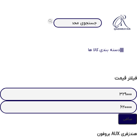
دسته بندی کالا ها
فیلتر قیمت
صافی
هندزفری AUX بروفون