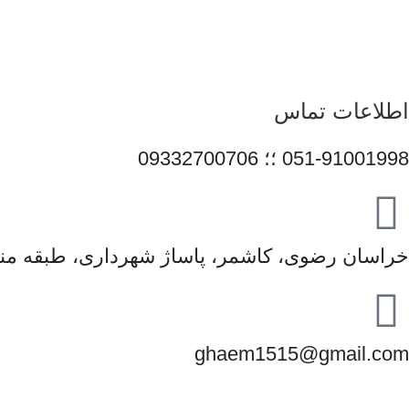
همراهی برندهای معتبر، تلاش می‌کنیم راهکارهایی کاربردی و 
محصولات و قیمت‌گذاری منصفانه باعث شده است مشتریان بتوانند با 
در مسیر توسعه خدمات خود گام 
اطلاعات تماس
051-91001998 ؛؛ 09332700706
خراسان رضوی، کاشمر، پاساژ شهرداری، طبقه منف
ghaem1515@gmail.com