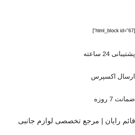
[html_block id="67"]
پشتیبانی 24 ساعته
ارسال اکسپرس
ضمانت 7 روزه
قائم رایان | مرجع تخصصی لوازم جانبی
قائم رایان
با تکیه بر بیش از دو دهه تجربه در حوزه موبایل، سیست