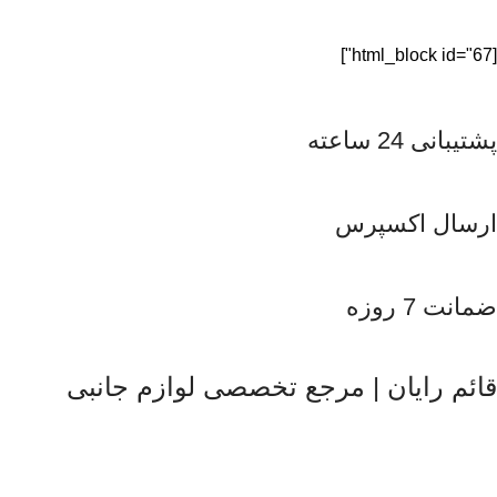
[html_block id="67"]
پشتیبانی 24 ساعته
ارسال اکسپرس
ضمانت 7 روزه
قائم رایان | مرجع تخصصی لوازم جانبی
قائم رایان
با تکیه بر بیش از دو دهه تجربه در حوزه موبایل، سیستم‌های
کامپیوتری و لوازم جانبی، فعالیت خود را با هدف ارائه محصولات
باکیفیت و قابل اعتماد آغاز کرده است. ما با شناخت دقیق نیاز بازار و