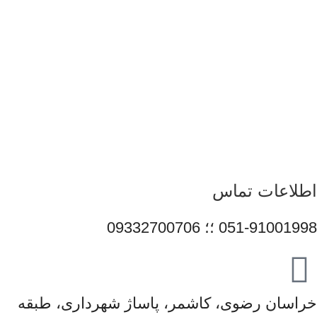
همراهی برندهای معتبر، تلاش می‌کنیم راهکارهایی کاربردی و به‌روز
متناسب با شرایط فعلی تکنولوژی ارائه دهیم تا پاسخگوی نیاز کاربران
در سطوح مختلف باشیم. تمرکز قائم رایان بر تنوع کالا، اصالت
محصولات و قیمت‌گذاری منصفانه باعث شده است مشتریان بتوانند با
اطمینان کامل انتخاب کنند و تجربه‌ای مطمئن از خرید تجهیزات
دیجیتال داشته باشند. امروز این مجموعه با پشتوانه تیمی متخصص و
متعهد، در مسیر توسعه خدمات خود گام برمی‌دارد و می‌کوشد با
ارتقای مستمر کیفیت، سهم مؤثری در تأمین نیاز جامعه و رشد فرهنگ
استفاده صحیح از فناوری‌های نوین ایفا کند.
اطلاعات تماس
051-91001998 ؛؛ 09332700706
خراسان رضوی، کاشمر، پاساژ شهرداری، طبقه