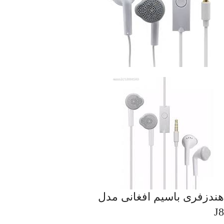
هندزفری باسیم افغانی مدل
J8