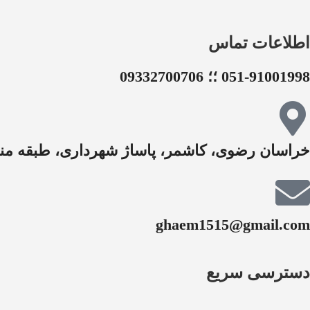
اطلاعات تماس
051-91001998 ؛؛ 09332700706
خراسان رضوی، کاشمر، پاساژ شهرداری، طبقه منف
ghaem1515@gmail.com
دسترسی سریع