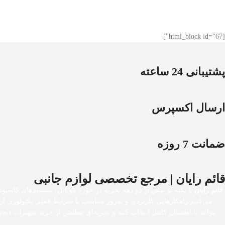
[html_block id="67"]
پشتیبانی 24 ساعته
ارسال اکسپرس
ضمانت 7 روزه
قائم رایان | مرجع تخصصی لوازم جانبی
قائم رایان
با تکیه بر بیش از دو دهه تجربه در حوزه موبایل، سیستم‌های کامپیوت
می‌کنیم راهکارهایی کاربردی و به‌روز متناسب با شرایط فعلی تکنولوژی ا
بتوانند با اطمینان کامل انتخاب کنند و تجربه‌ای مطمئن از خرید تجهیزات 